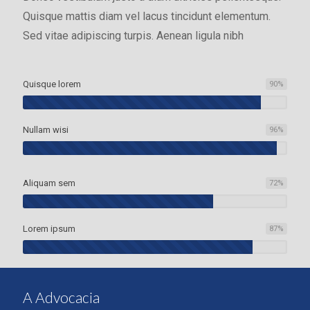
Quisque mattis diam vel lacus tincidunt elementum.
Sed vitae adipiscing turpis. Aenean ligula nibh
Quisque lorem
90
%
Nullam wisi
96
%
Aliquam sem
72
%
Lorem ipsum
87
%
A Advocacia