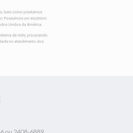
ras, bem como prestamos
or. Possuímos um escritório
tados Unidos da América.
sistema de rede, procurando-
idade no atendimento dos
!
46 ou 2408-6889