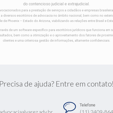
do contencioso judicial e extrajudicial.
vocacionados para a prestação de serviços a cidadãos e empresas brasilei
o a diversos escritórios de advocacia no âmbito nacional, bem como no exteri
e de Phoenix – Estado do Arizona, viabilizando as relações entre Brasil e Es
través de um software específico para escritórios jurídicos que funciona em 
sultados, bem como a otimização e o aproveitamento dos fatores de proxim
clientes e uma criteriosa gestão de informações, altamente confidenciais.
Precisa de ajuda? Entre em contato
Telefone
advocaciaalvarez.adv.br
(11) 2409-86